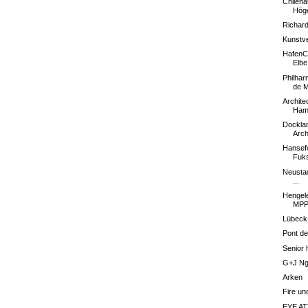
Chileha
Höge
Richar
Kunstv
HafenCi
Elbe
Philhar
de 
Archite
Ham
Docklan
Arch
Hansefo
Fuk
Neustad
...
Hengele
MPP
Lübeck
Pont d
Senior 
G+J Ng
Arken
Fire u
EYE AT