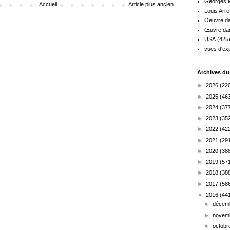
Georges M
Accueil
Article plus ancien
Louis Arre
Oeuvre da
Œuvre dan
USA
(425
vues d'exp
Archives du
►
2026
(22
►
2025
(46
►
2024
(37
►
2023
(35
►
2022
(42
►
2021
(29
►
2020
(38
►
2019
(57
►
2018
(38
►
2017
(58
▼
2016
(44
►
décem
►
novem
►
octob