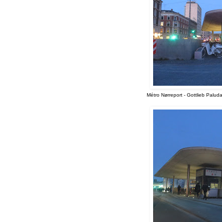
Métro Nørreport - Gottlieb Palud