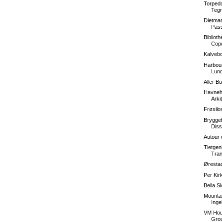
Torpedo
Teg
Dietmar
Pass
Bibliot
Cope
Kalvebo
Harbour
Lun
Aller B
Havneh
Arki
Frøsil
Bryggeb
Diss
Autour
Tietgen
Tran
Øresta
Per Kir
Bella S
Mountai
Inge
VM Hous
Grou