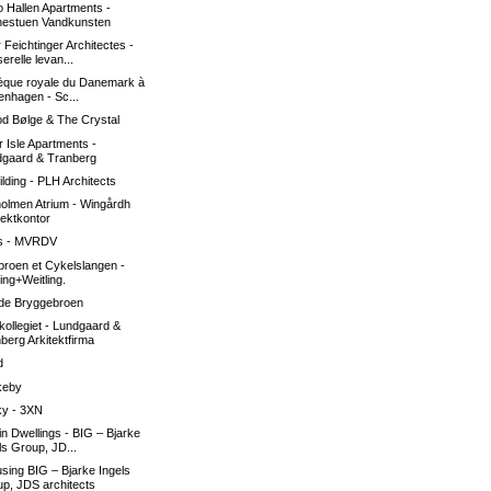
 Hallen Apartments -
nestuen Vandkunsten
 Feichtinger Architectes -
erelle levan...
hèque royale du Danemark à
nhagen - Sc...
d Bølge & The Crystal
 Isle Apartments -
dgaard & Tranberg
uilding - PLH Architects
olmen Atrium - Wingårdh
tektkontor
os - MVRDV
roen et Cykelslangen -
ing+Weitling.
 de Bryggebroen
kollegiet - Lundgaard &
berg Arkitektfirma
d
keby
ky - 3XN
n Dwellings - BIG – Bjarke
ls Group, JD...
ing BIG – Bjarke Ingels
p, JDS architects