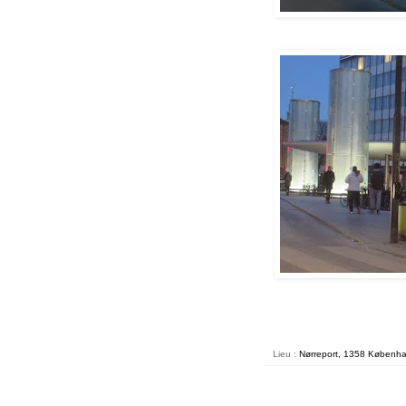
Lieu :
Nørreport, 1358 Københ