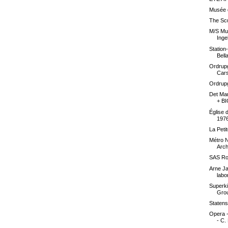
Musée 
The Scu
M/S Mus
Inge
Station
Bell
Ordrupg
Cars
Ordrup
Det Mar
+ BI
Église 
197
La Peti
Métro N
Arch
SAS Ro
Arne J
labo
Superki
Gro
Staten
Opera -
- C. 