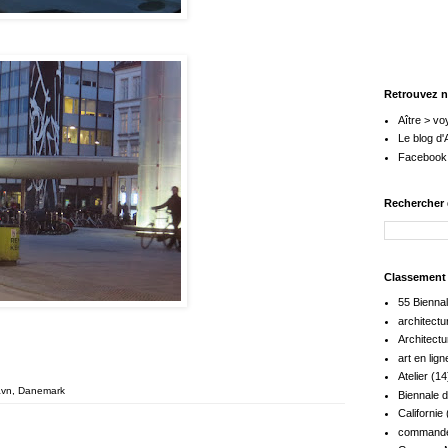
Retrouvez n
Aître > vo
Le blog d'
Facebook
Rechercher 
Classement p
55 Bienna
architectu
Architectu
art en lign
Atelier
(14
avn, Danemark
Biennale 
Californie
commande