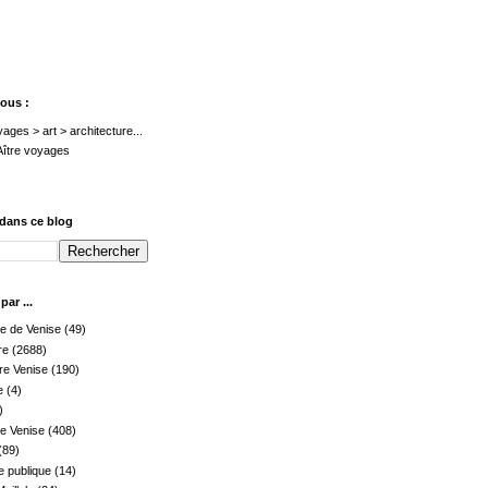
ous :
yages > art > architecture...
Aître voyages
dans ce blog
ar ...
le de Venise
(49)
re
(2688)
re Venise
(190)
e
(4)
)
de Venise
(408)
(89)
 publique
(14)