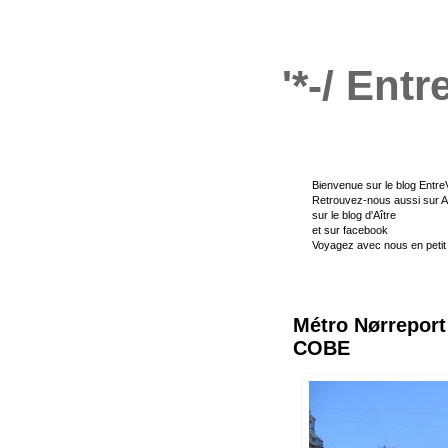
'*-/ Entr
Bienvenue sur le blog EntreV
R
etrouvez
-
nous aussi sur
A
sur
le blog d'Aître
et
sur facebook
Voyagez avec nous en petit
Métro Nørreport 
COBE