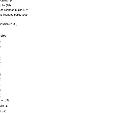
aillols
(24)
tche
(28)
ns l'espace public
(124)
s l'espace public
(909)
)
osition
(2533)
 blog
0)
3)
7)
2)
2)
1)
8)
1)
8)
6)
1)
bre
(30)
bre
(17)
re
(52)