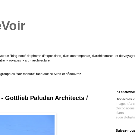
eVoir
oir un "blog-note" de photos d'expositions, d'art contemporain, d'architectures, et de voyage
ître > voyages > art > architecture...
 groupe ou "sur mesure" face aux œuvres et découvrez!
'*-/ entreVoir
- Gottlieb Paludan Architects /
Bloc-Notes v
Images d'arch
d'exposition
d'arts ...
et/ou
d'objets
Suivez-nou