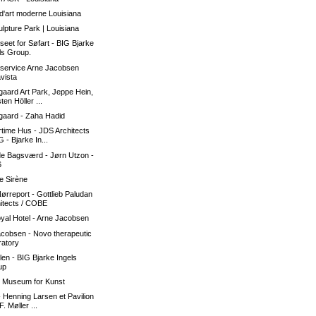
d'art moderne Louisiana
lpture Park | Louisiana
eet for Søfart - BIG Bjarke
ls Group.
-service Arne Jacobsen
avista
aard Art Park, Jeppe Hein,
ten Höller ...
gaard - Zaha Hadid
time Hus - JDS Architects
G - Bjarke In...
de Bagsværd - Jørn Utzon -
6
te Sirène
ørreport - Gottlieb Paludan
itects / COBE
yal Hotel - Arne Jacobsen
acobsen - Novo therapeutic
ratory
len - BIG Bjarke Ingels
up
s Museum for Kunst
 Henning Larsen et Pavilion
F. Møller ...