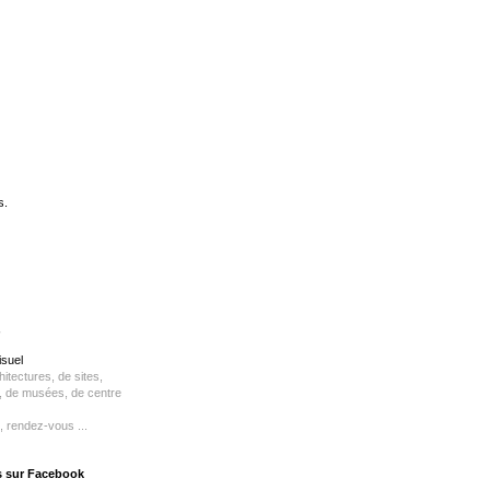
s.
isuel
itectures, de sites,
s, de musées, de centre
, rendez-vous ...
s sur Facebook