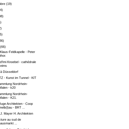
mbre
(19)
44)
38)
5)
2)
5)
36)
r
(66)
Klaus-Feldkapelle - Peter
hor.
 d’Imi Knoebel - cathédrale
Reims
 à Düsseldorf
Z - Kunst im Tunnel - KIT
ammlung Nordrhein-
falen - k20
ammlung Nordrhein-
falen - K21.
Ruge Architekten - Coop
elb(l)au - BRT ...
J. Mayer H. Architekten
cture au sud de
ausmarkt ...