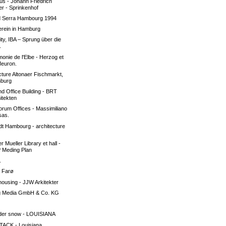
us - Johann Friedrich
r - Sprinkenhof
d Serra Hambourg 1994
erein in Hamburg
ty, IBA – Sprung über die
.
monie de l'Elbe - Herzog et
Meuron.
cture Altonaer Fischmarkt,
burg
d Office Building - BRT
itekten
rum Offices - Massimiliano
sas.
t Hambourg - architecture
r Mueller Library et hall -
 Meding Plan
.
e Farø
housing - JJW Arkitekter
 Media GmbH & Co. KG
nder snow - LOUISIANA
TACK - Louisiana