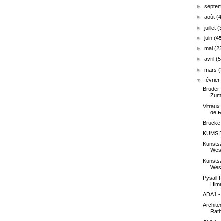
►
septe
►
août
(
►
juillet
(
►
juin
(4
►
mai
(2
►
avril
(5
►
mars
(
▼
févrie
Bruder-
Zumt
Vitraux
de 
Brücke
KUMSIT
Kunsts
West
Kunsts
West
Pysall 
Himm
ADA1 - 
Archite
Rath